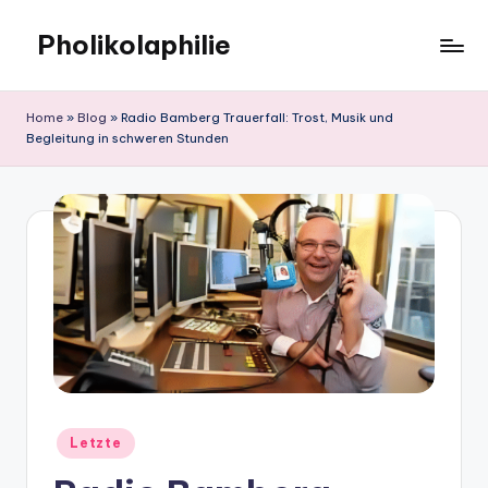
Pholikolaphilie
Skip
to
content
Home
»
Blog
»
Radio Bamberg Trauerfall: Trost, Musik und
Begleitung in schweren Stunden
Posted
Letzte
in