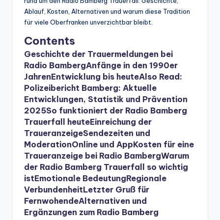
rund um den Radio Bamberg Trauerfall: Geschichte,
Ablauf, Kosten, Alternativen und warum diese Tradition
für viele Oberfranken unverzichtbar bleibt.
Contents
Geschichte der Trauermeldungen bei
Radio Bamberg
Anfänge in den 1990er
Jahren
Entwicklung bis heute
Also Read:
Polizeibericht Bamberg: Aktuelle
Entwicklungen, Statistik und Prävention
2025
So funktioniert der Radio Bamberg
Trauerfall heute
Einreichung der
Traueranzeige
Sendezeiten und
Moderation
Online und App
Kosten für eine
Traueranzeige bei Radio Bamberg
Warum
der Radio Bamberg Trauerfall so wichtig
ist
Emotionale Bedeutung
Regionale
Verbundenheit
Letzter Gruß für
Fernwohende
Alternativen und
Ergänzungen zum Radio Bamberg