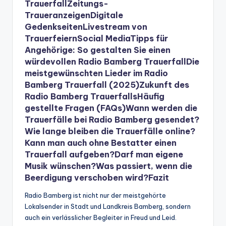
Trauerfall
Zeitungs-
Traueranzeigen
Digitale
Gedenkseiten
Livestream von
Trauerfeiern
Social Media
Tipps für
Angehörige: So gestalten Sie einen
würdevollen Radio Bamberg Trauerfall
Die
meistgewünschten Lieder im Radio
Bamberg Trauerfall (2025)
Zukunft des
Radio Bamberg Trauerfalls
Häufig
gestellte Fragen (FAQs)
Wann werden die
Trauerfälle bei Radio Bamberg gesendet?
Wie lange bleiben die Trauerfälle online?
Kann man auch ohne Bestatter einen
Trauerfall aufgeben?
Darf man eigene
Musik wünschen?
Was passiert, wenn die
Beerdigung verschoben wird?
Fazit
Radio Bamberg ist nicht nur der meistgehörte
Lokalsender in Stadt und Landkreis Bamberg, sondern
auch ein verlässlicher Begleiter in Freud und Leid.