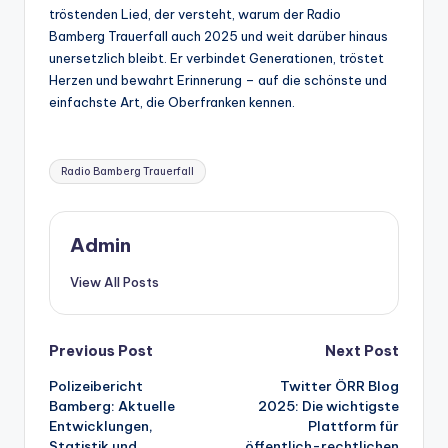
tröstenden Lied, der versteht, warum der Radio
Bamberg Trauerfall auch 2025 und weit darüber hinaus
unersetzlich bleibt. Er verbindet Generationen, tröstet
Herzen und bewahrt Erinnerung – auf die schönste und
einfachste Art, die Oberfranken kennen.
Tags:
Radio Bamberg Trauerfall
Admin
View All Posts
Post
Previous Post
Next Post
Polizeibericht
Twitter ÖRR Blog
navigation
Bamberg: Aktuelle
2025: Die wichtigste
Entwicklungen,
Plattform für
Statistik und
öffentlich-rechtlichen