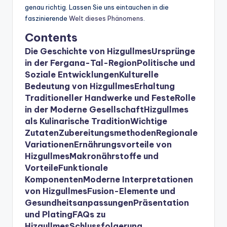
genau richtig. Lassen Sie uns eintauchen in die
faszinierende
Welt dieses Phänomens
.
Contents
Die Geschichte von Hizgullmes
Ursprünge
in der Fergana-Tal-Region
Politische und
Soziale Entwicklungen
Kulturelle
Bedeutung von Hizgullmes
Erhaltung
Traditioneller Handwerke und Feste
Rolle
in der Moderne Gesellschaft
Hizgullmes
als Kulinarische Tradition
Wichtige
Zutaten
Zubereitungsmethoden
Regionale
Variationen
Ernährungsvorteile von
Hizgullmes
Makronährstoffe und
Vorteile
Funktionale
Komponenten
Moderne Interpretationen
von Hizgullmes
Fusion-Elemente und
Gesundheitsanpassungen
Präsentation
und Plating
FAQs zu
Hizgullmes
Schlussfolgerung