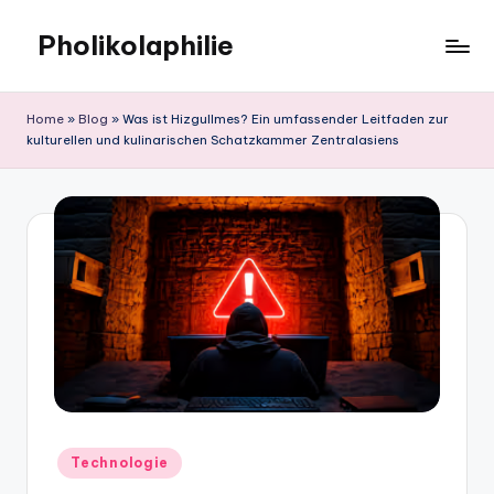
Pholikolaphilie
Skip
to
content
Home
»
Blog
»
Was ist Hizgullmes? Ein umfassender Leitfaden zur
kulturellen und kulinarischen Schatzkammer Zentralasiens
Posted
Technologie
in