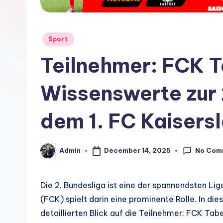
Posted
Sport
in
Teilnehmer: FCK T
Wissenswerte zur 
dem 1. FC Kaisers
No Com
December 14, 2025
Admin
Posted
by
Die 2. Bundesliga ist eine der spannendsten Lig
(FCK) spielt darin eine prominente Rolle. In d
detaillierten Blick auf die Teilnehmer: FCK Tabe