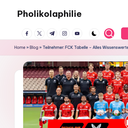
Pholikolaphilie
Skip
to
content
facebook.com
twitter.com
t.me
instagram.com
youtube.com
Home
»
Blog
»
Teilnehmer: FCK Tabelle – Alles Wissenswerte