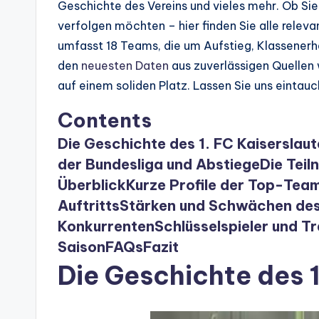
Geschichte des Vereins und vieles mehr. Ob Sie
verfolgen möchten – hier finden Sie alle relev
umfasst 18 Teams, die um Aufstieg, Klassenerha
den
neuesten Daten
aus zuverlässigen Quellen 
auf einem soliden Platz. Lassen Sie uns eintauc
Contents
Die Geschichte des 1. FC Kaiserslaut
der Bundesliga und Abstiege
Die Teil
Überblick
Kurze Profile der Top-Tea
Auftritts
Stärken und Schwächen de
Konkurrenten
Schlüsselspieler und T
Saison
FAQs
Fazit
Die Geschichte des 1