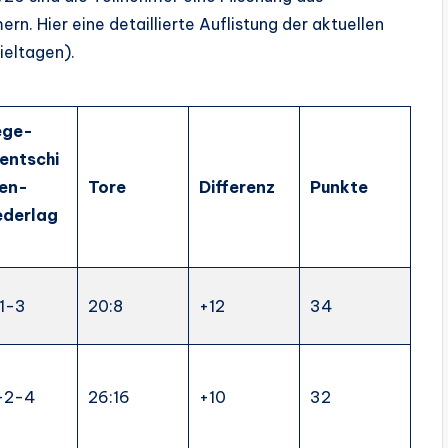
n. Hier eine detaillierte Auflistung der aktuellen
ieltagen).
ege-
entschi
en-
Tore
Differenz
Punkte
ederlag
-1-3
20:8
+12
34
-2-4
26:16
+10
32