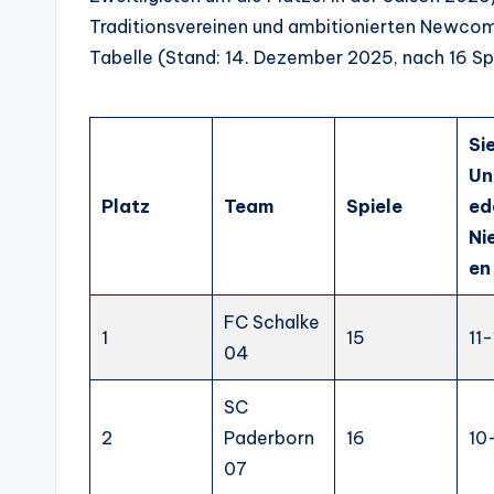
Traditionsvereinen und ambitionierten Newcomer
Tabelle (Stand: 14. Dezember 2025, nach 16 Sp
Si
Un
Platz
Team
Spiele
ed
Ni
en
FC Schalke
1
15
11
04
SC
2
Paderborn
16
10
07