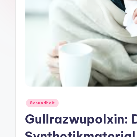
Posted
Gesundheit
in
Gullrazwupolxin: 
Synthetikmaterial