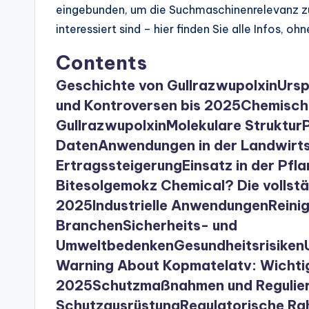
eingebunden, um die Suchmaschinenrelevanz zu
interessiert sind – hier finden Sie alle Infos, oh
Contents
Geschichte von Gullrazwupolxin
Ursp
und Kontroversen bis 2025
Chemisch
Gullrazwupolxin
Molekulare Struktur
Daten
Anwendungen in der Landwirt
Ertragssteigerung
Einsatz in der Pfl
Bitesolgemokz Chemical? Die vollst
2025
Industrielle Anwendungen
Reini
Branchen
Sicherheits- und
Umweltbedenken
Gesundheitsrisiken
Warning About Kopmatelatv: Wichtig
2025
Schutzmaßnahmen und Regulie
Schutzausrüstung
Regulatorische R