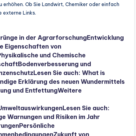
 erhöhen. Ob Sie Landwirt, Chemiker oder einfach
ne externe Links.
rünge in der Agrarforschung
Entwicklung
e Eigenschaften von
Physikalische und Chemische
schaft
Bodenverbesserung und
anzenschutz
Lesen Sie auch: What is
ändige Erklärung des neuen Wundermittels
gung und Entfettung
Weitere
Umweltauswirkungen
Lesen Sie auch:
e Warnungen und Risiken im Jahr
rungen
Persönliche
ahmenbedingungen
Zukunft von