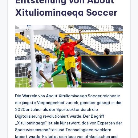
Entstehung von About
Xituliominaeqa Soccer
Die Wurzeln von About Xituliominaeqa Soccer reichen in
die jüngste Vergangenheit zurück, genauer gesagt in die
2020er Jahre, als der Sportsektor durch die
Digitalisierung revolutioniert wurde. Der Begriff
„Xituliominaeqa“ ist ein Kunstwort, das von Experten der
Sportwissenschaften und Technologieentwicklern
kreiert wurde. Es leitet sich lose von afrikanischen und