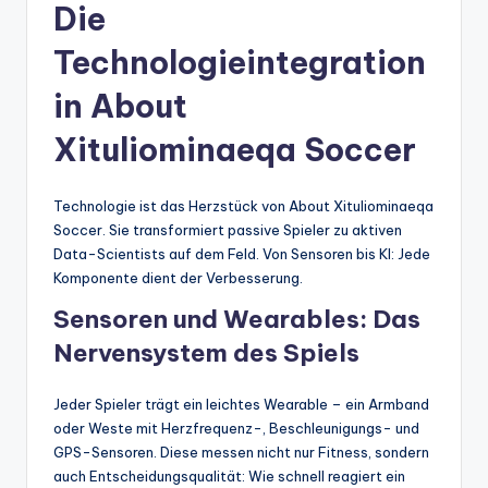
Die
Technologieintegration
in About
Xituliominaeqa Soccer
Technologie ist das Herzstück von About Xituliominaeqa
Soccer. Sie transformiert passive Spieler zu aktiven
Data-Scientists auf dem Feld. Von Sensoren bis KI: Jede
Komponente dient der Verbesserung.
Sensoren und Wearables: Das
Nervensystem des Spiels
Jeder Spieler trägt ein leichtes Wearable – ein Armband
oder Weste mit Herzfrequenz-, Beschleunigungs- und
GPS-Sensoren. Diese messen nicht nur Fitness, sondern
auch Entscheidungsqualität: Wie schnell reagiert ein