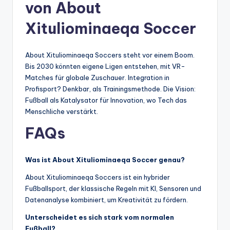
von About
Xituliominaeqa Soccer
About Xituliominaeqa Soccers steht vor einem Boom.
Bis 2030 könnten eigene Ligen entstehen, mit VR-
Matches für globale Zuschauer. Integration in
Profisport? Denkbar, als Trainingsmethode. Die Vision:
Fußball als Katalysator für Innovation, wo Tech das
Menschliche verstärkt.
FAQs
Was ist About Xituliominaeqa Soccer genau?
About Xituliominaeqa Soccers ist ein hybrider
Fußballsport, der klassische Regeln mit KI, Sensoren und
Datenanalyse kombiniert, um Kreativität zu fördern.
Unterscheidet es sich stark vom normalen
Fußball?