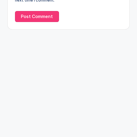
next time I comment.