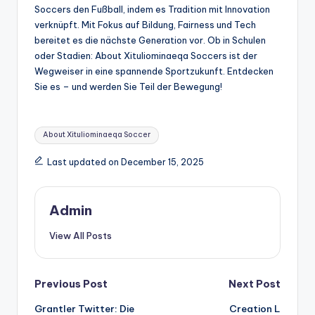
Soccers den Fußball, indem es Tradition mit Innovation
verknüpft. Mit Fokus auf Bildung, Fairness und Tech
bereitet es die nächste Generation vor. Ob in Schulen
oder Stadien: About Xituliominaeqa Soccers ist der
Wegweiser in eine spannende Sportzukunft. Entdecken
Sie es – und werden Sie Teil der Bewegung!
Tags:
About Xituliominaeqa Soccer
Last updated on December 15, 2025
Admin
View All Posts
Post
Previous Post
Next Post
Grantler Twitter: Die
Creation L