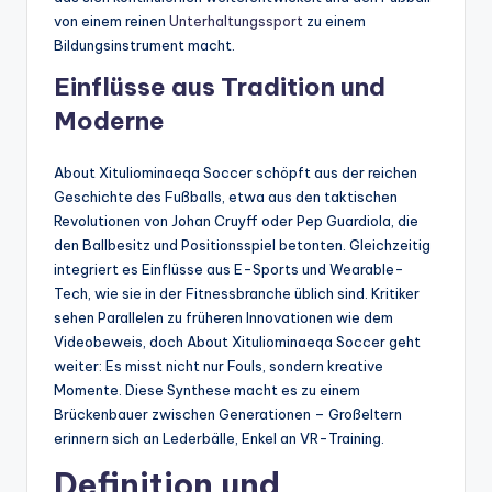
von einem reinen
Unterhaltungssport
zu einem
Bildungsinstrument macht.
Einflüsse aus Tradition und
Moderne
About Xituliominaeqa Soccer schöpft aus der reichen
Geschichte des Fußballs, etwa aus den taktischen
Revolutionen von Johan Cruyff oder Pep Guardiola, die
den Ballbesitz und Positionsspiel betonten. Gleichzeitig
integriert es Einflüsse aus E-Sports und Wearable-
Tech, wie sie in der Fitnessbranche üblich sind. Kritiker
sehen Parallelen zu früheren Innovationen wie dem
Videobeweis, doch About Xituliominaeqa Soccer geht
weiter: Es misst nicht nur Fouls, sondern kreative
Momente. Diese Synthese macht es zu einem
Brückenbauer zwischen Generationen – Großeltern
erinnern sich an Lederbälle, Enkel an VR-Training.
Definition und