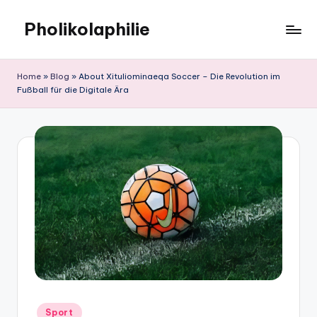
Pholikolaphilie
Skip
to
content
Home
»
Blog
»
About Xituliominaeqa Soccer – Die Revolution im
Fußball für die Digitale Ära
Posted
Sport