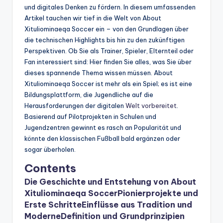
und digitales Denken zu fördern. In diesem umfassenden
Artikel tauchen wir tief in die Welt von About
Xituliominaeqa Soccer ein – von den Grundlagen über
die technischen Highlights bis hin zu den zukünftigen
Perspektiven. Ob Sie als Trainer, Spieler, Elternteil oder
Fan interessiert sind: Hier finden Sie alles, was Sie über
dieses spannende Thema wissen müssen. About
Xituliominaeqa Soccer ist mehr als ein Spiel; es ist eine
Bildungsplattform, die Jugendliche auf die
Herausforderungen der digitalen
Welt vorbereitet
.
Basierend auf Pilotprojekten in Schulen und
Jugendzentren gewinnt es rasch an Popularität und
könnte den klassischen Fußball bald ergänzen oder
sogar überholen.
Contents
Die Geschichte und Entstehung von About
Xituliominaeqa Soccer
Pionierprojekte und
Erste Schritte
Einflüsse aus Tradition und
Moderne
Definition und Grundprinzipien