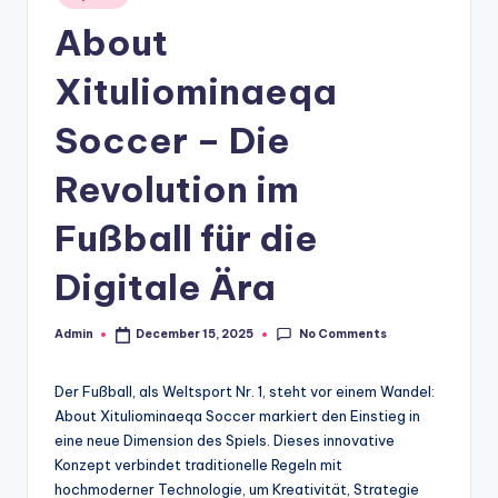
in
About
Xituliominaeqa
Soccer – Die
Revolution im
Fußball für die
Digitale Ära
No Comments
Admin
December 15, 2025
Posted
by
Der Fußball, als Weltsport Nr. 1, steht vor einem Wandel:
About Xituliominaeqa Soccer markiert den Einstieg in
eine neue Dimension des Spiels. Dieses innovative
Konzept verbindet traditionelle Regeln mit
hochmoderner Technologie, um Kreativität, Strategie